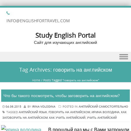
INFO@ENGLISHFORTRAVEL.COM
Study English Portal
Сайт для изучающих английский
Skip to content
Tag Archives:
говорить на английском
Home
/
Posts Tagged "говорить на английском"
Что бы такого посмотреть, чтобы заговорить на английском?
04.06.2015
BY
IRINA VOLODINA
POSTED IN
АНГЛИЙСКИЙ САМОСТОЯТЕЛЬНО
TAGGED
АНГЛИЙСКИЙ ЯЗЫК
,
ГОВОРИТЬ НА АНГЛИЙСКОМ
,
ИРИНА ВОЛОДИНА
,
КАК
ЗАГОВОРИТЬ НА АНГЛИЙСКОМ
,
КАК УЧИТЬ АНГЛИЙСКИЙ
,
УЧИТЬ АНГЛИЙСКИЙ
В прошлый раз мы с Вами затронули