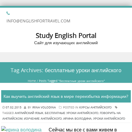
INFO@ENGLISHFORTRAVEL.COM
Study English Portal
Сайт для изучающих английский
Skip to content
Tag Archives:
бесплатные уроки английского
Home
/
Posts Tagged "бесплатные уроки английского"
Как выучить английский язык в мире переизбытка информации?
07.02.2015
BY
IRINA VOLODINA
POSTED IN
КУРСЫ АНГЛИЙСКОГО
TAGGED
АНГЛИЙСКИЙ ЯЗЫК
,
БЕСПЛАТНЫЕ УРОКИ АНГЛИЙСКОГО
,
ГОВОРИТЬ НА
АНГЛИЙСКОМ
,
ИЗУЧЕНИЕ АНГЛИЙСКОГО
,
ИРИНА ВОЛОДИНА
,
УРОКИ АНГЛИЙСКОГО
Сейчас мы все с вами живем в