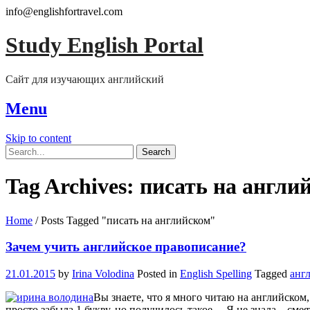
info@englishfortravel.com
Study English Portal
Сайт для изучающих английский
Menu
Skip to content
Search
for:
Tag Archives:
писать на англи
Home
/
Posts Tagged "писать на английском"
Зачем учить английское правописание?
21.01.2015
by
Irina Volodina
Posted in
English Spelling
Tagged
анг
Вы знаете, что я много читаю на английском,
просто забыла 1 букву, но получилось такое… Я не знала – сме