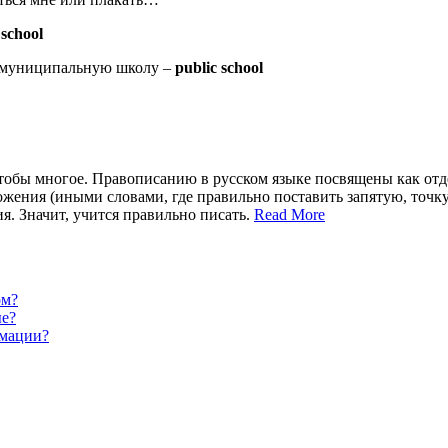
 school
, муниципальную школу –
public school
чтобы многое. Правописанию в русском языке посвящены как отде
жения (иными словами, где правильно поставить запятую, точку
я. Значит, учится правильно писать.
Read More
ом?
ые?
рмации?