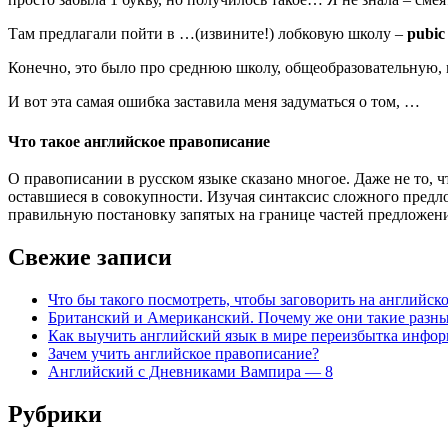
Там предлагали пойти в …(извините!) лобковую школу –
pubic
Конечно, это было про среднюю школу, общеобразовательную
И вот эта самая ошибка заставила меня задуматься о том, …
Что такое английское правописание
О правописании в русском языке сказано многое. Даже не то, 
оставшиеся в совокупности. Изучая синтаксис сложного предло
правильную постановку запятых на границе частей предложени
Свежие записи
Что бы такого посмотреть, чтобы заговорить на английск
Британский и Американский. Почему же они такие разн
Как выучить английский язык в мире переизбытка инфо
Зачем учить английское правописание?
Английский с Дневниками Вампира — 8
Рубрики