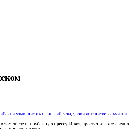
йском
лийский язык
,
писать на английском
,
уроки английского
,
учить а
 в том числе и зарубежную прессу. И вот, просматривая очередно
яться мне или плакать…