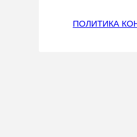
ПОЛИТИКА КО
(с) englishf