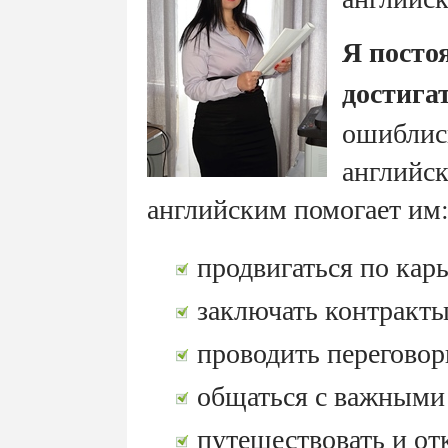
Я посто
достигат
ошиблись
английск
английским помогает им
продвигаться по кар
заключать контракт
проводить перегово
общаться с важными
путешествовать и от