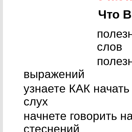
Что В
полез
слов
полез
выражений
узнаете КАК начать
слух
начнете говорить н
стеснений