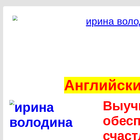
Английски
Выуч
обесп
счас